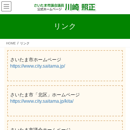
コ
ナ
ン
ビ
テ
ゲ
ン
ー
リンク
ツ
シ
へ
ョ
ス
ン
HOME
リンク
キ
に
ッ
移
プ
動
さいたま市ホームページ
https://www.city.saitama.jp/
さいたま市「北区」ホームページ
https://www.city.saitama.jp/kita/
さいたま市議会ホームページ