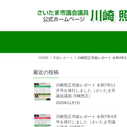
コ
ナ
ン
ビ
テ
ゲ
ン
ー
ツ
シ
へ
ョ
ス
ン
キ
に
ッ
移
HOME
市政レポート
川崎照正市政レポート 令和4年
プ
動
最近の投稿
川崎照正市政レポート 令和7年11
月号を発行しました（さいたま市
議会議員 川崎照正）
2025年11月7日
川崎照正市政レポート 令和7年4月
号を発行しました（さいたま市議