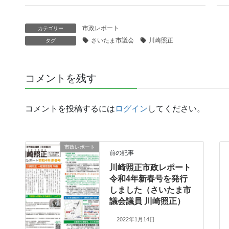
市政レポート
カテゴリー
さいたま市議会
川崎照正
タグ
コメントを残す
コメントを投稿するには
ログイン
してください。
市政レポート
前の記事
川崎照正市政レポート
令和4年新春号を発行
しました（さいたま市
議会議員 川崎照正）
2022年1月14日